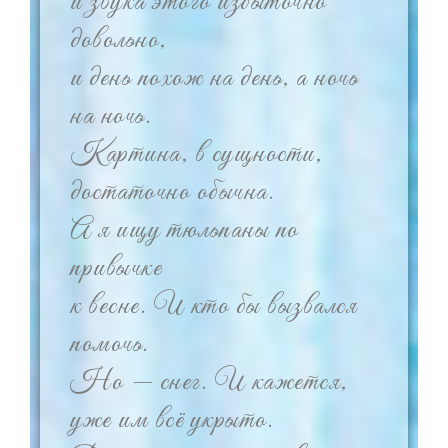
и звука этого избыточно
довольно,
и день похож на день, а ночь
на ночь.
Картина, в сущности,
достаточно обычна.
А я ищу тюльпаны по
привычке
к весне. И кто бы вызвался
помочь.
Но — снег. И кажется,
уже им всё укрыто.