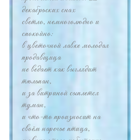
декабрьских снах
светло, немноголюдно и
спокойно:
в цветочной лавке молодая
продавщица
не ведает как выглядит
тюльпан,
и за витриной сыплется
туман,
и что-то произносит на
своём наречье птица,