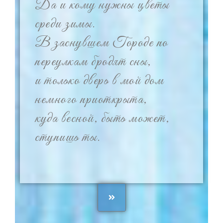
Да и кому нужны цветы
среди зимы.
В заснувшем Городе по
переулкам бродят сны,
и только дверь в мой дом
немного приоткрыта,
куда весной, быть может,
ступишь ты.