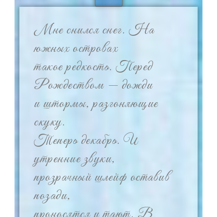
Мне снился снег. На
южных островах
такое редкость. Перед
Рождеством — дожди
и штормы, разгоняющие
скуку.
Теперь декабрь. И
утренние звуки,
прозрачный шлейф оставив
позади,
проносятся и тают. В