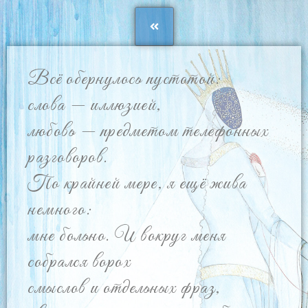
Всё обернулось пустотой:
слова — иллюзией,
любовь — предметом телефонных
разговоров.
По крайней мере, я ещё жива
немного:
мне больно. И вокруг меня
собрался ворох
смыслов и отдельных фраз,