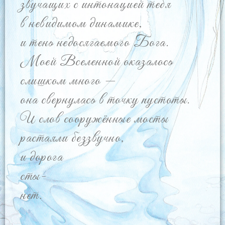
звучащих с интонацией тебя
в невидимом динамике,
и тень недосягаемого Бога.
Моей Вселенной оказалось
слишком много —
она свернулась в точку пустоты.
И слов сооружённые мосты
растаяли беззвучно,
и дорога
сты-
нет.