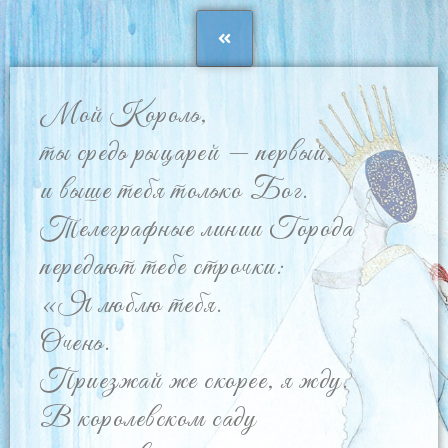
Мой Король,
ты средь рыцарей — первый,
и выше тебя только Бог.
Телеграфные линии Города
передают тебе строчки:
«Я люблю тебя.
Очень.
Приезжай же скорее, я жду.
В королевском саду