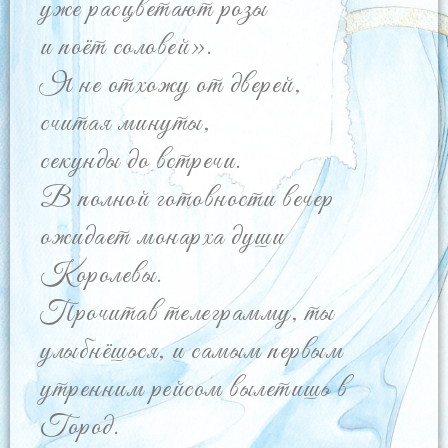
уже расцветают розы
и поёт соловей».
Я не отхожу от дверей,
считая минуты,
секунды до встречи.
В полной готовности вечер
ожидает монарха души
Королевы.
Прочитав телеграмму, ты
улыбнёшься, и самым первым
утренним рейсом вылетишь в
Город.