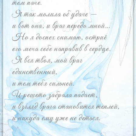
тем паче.
Я так молила об удаче —
и вот она, и враг передо мной…
Но я доспех снимаю, остриё
его меча себе направив в сердце.
Я вся твоя, мой враг
единственный,
и тем тебя сильней.
И решето забрала падает,
и взгляд врага становится теплей,
и никуда ему уже не деться.