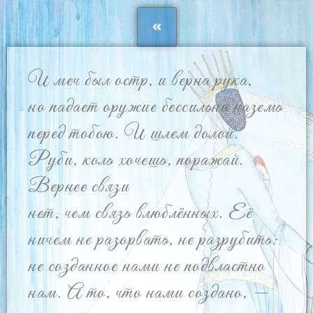
И меч был остр, и верна рука,
но падает оружие бессильно наземь
перед тобою. И шлем долой.
Руби, коль хочешь, поражай.
Вернее связи
нет, чем связь влюблённых. Её
ничем не разорвать, не разрубить:
не созданное нами не подвластно
нам. А то, что нами создано, —