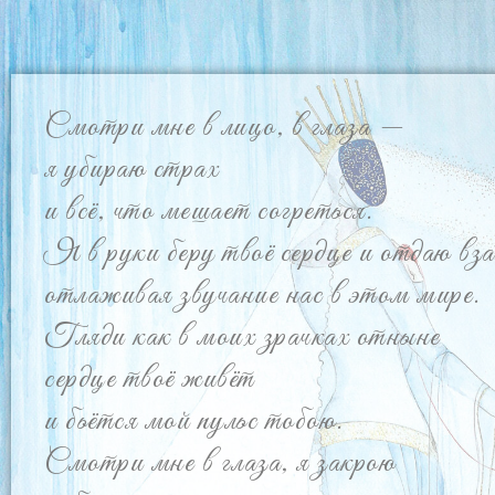
Смотри мне в лицо, в глаза —
я убираю страх
и всё, что мешает согреться.
Я в руки беру твоё сердце и отдаю вза
отлаживая звучание нас в этом мире.
Гляди как в моих зрачках отныне
сердце твоё живёт
и бьётся мой пульс тобою.
Смотри мне в глаза, я закрою