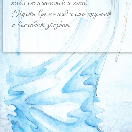
тебя от напастей и лжи.
Пусть время над нами кружит
и восходит звездою.